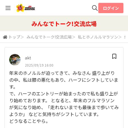
ログイン
全体検索
みんなでトーク!交流広場
トップ
＞
みんなでトーク!交流広場
＞
私とホノルルマラソン
＞
年
検索
akt
2025/09/19 16:00
年末のホノルルが迫ってきて、みなさん 盛り上がり
の中、私は膝の悪化もあり、ハーフにシフトしていま
す。
で、ハーフのエントリーが始まったので私も盛り上が
り始めております。 となると、年末のフルマラソン
が気になり始め、「走れないまでも最後まで歩いてみ
ようか」 などと気持ちがシフトしています。
どうなることやら。