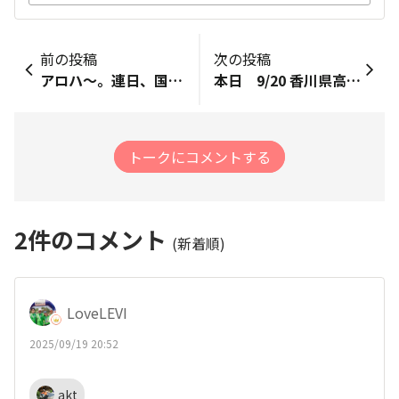
前の投稿
次の投稿
アロハ〜。連日、国立競技場に来ています。昨日は、中島ジョセフやマフチク、田中希実、久保凛などを応援しましたよ。ビールを片手に、かなり盛り上がりました。今日も、やり投の北口榛花などを見てきますね。日曜日で世界陸上は終わりますが、毎日国立競技場に通ったのは、いい思い出になると思います。今日も、楽しんできますね。
本日 9/20 香川県高松市 明日の小田和正「あなぶきアリーナLIVE」の為、高松に前乗り。ホテルから高松駅を経由して、あなぶきアリーナ！海沿いをラン＆ウォーク。🏃絶景の瀬戸内海です。気持ちいい〜。ホテルから見える屋島はまるでカピオラニホテルから見たダイヤモンドヘッドのよう。
トークにコメントする
2
件のコメント
(新着順)
LoveLEVI
2025/09/19 20:52
akt