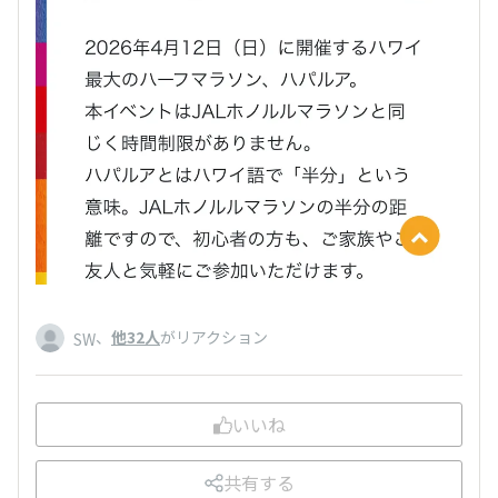
、
他32人
がリアクション
SW
いいね
共有する