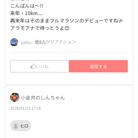
こんばんは～!!
来年・10km....
再来年はそのままフルマラソンのデビューですね🎉
アラモアナで待っとうよ😊
、
他6人
がリアクション
yabu
いいね
返信する
小金井のしんちゃん
2026/01/15 17:16
ヒロ