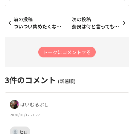
前の投稿
次の投稿
ついつい集めたくなるハワイのミニチュア 1月から展開ってあるけど、私の近所では見かけないですね😓 カプセルトイ 地球の歩き方ミニチュアキーチェーン🌺
奈良は何と言ってもここです！ 高速餅つきで有名な中谷堂
トークにコメントする
3
件のコメント
(新着順)
はいむるぶし
2026/01/17 21:22
ヒロ