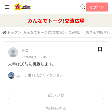
ログイン
全体検索
みんなでトーク!交流広場
トップ
＞
みんなでトーク!交流広場
＞
自己紹介（皆さん初めまし
検索
ヒロ
2026/01/15 12:45
来年は10㌔に挑戦します。
、
他32人
がリアクション
yabu
いいね
共有する