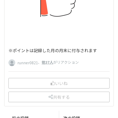
※ポイントは記録した月の月末に付与されます
、
他37人
がリアクション
runner0821
いいね
共有する
前の投稿
次の投稿