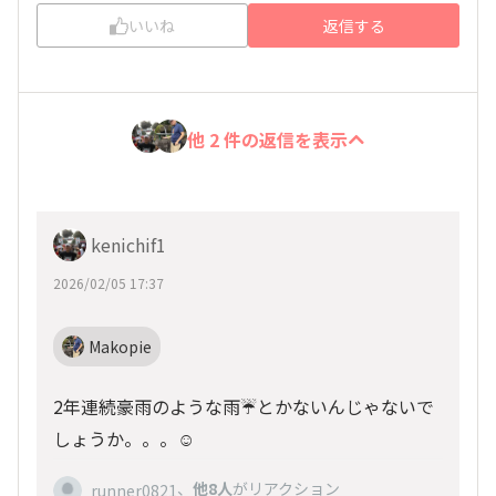
いいね
返信する
他 2 件の返信を表示
kenichif1
2026/02/05 17:37
Makopie
2年連続豪雨のような雨☔️とかないんじゃないで
しょうか。。。☺️
、
他8人
がリアクション
runner0821