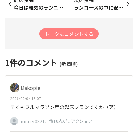
今日は軽めのランニング🏃‍♀️ 明日は恵方巻き食べて元気に走れる毎日を願おう^ ^
ランコ一スの中に安倍元首相の慰霊碑がありました この前高市さんも来られたようです！
トークにコメントする
1
件のコメント
(新着順)
Makopie
2026/02/04 16:07
早くもフルマラソン用の起床プランですか（笑）
、
他10人
がリアクション
runner0821