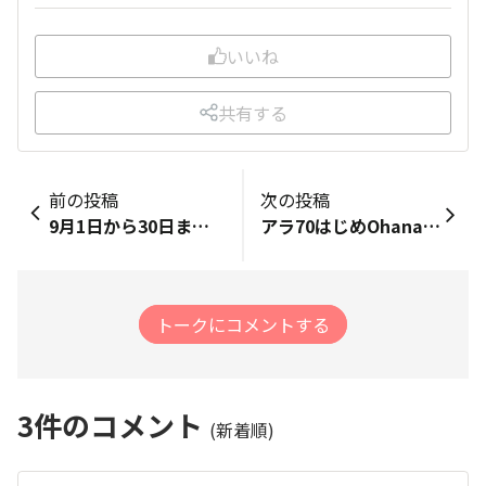
いいね
共有する
前の投稿
次の投稿
9月1日から30日までスーパーマーケットでライオンコーヒーシュークリームとエクレアが♪ ジムで走った帰りに探してみます😊
アラ70はじめOhanaの皆さん！ ホノマラまであと100日❗️ 一昨年途中DNF、昨年家族全面サポートで長年念願の初フル初ゴール😁 今年悩みましたが、家族に心配掛けず、笑顔のフィニッシュを目指して、最後？の挑戦をする事に❗️新たな夢の実現に向けて、ゆっくりLiveRunで準備していきます！12/14ホノルルRun、道中も楽しんで🖖
トークにコメントする
3
件のコメント
(新着順)