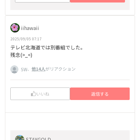
iihawaii
2025/09/05 07:17
テレビ北海道では別番組でした。
残念(>_<)
、
他14人
がリアクション
SW
いいね
返信する
STAYGOLD