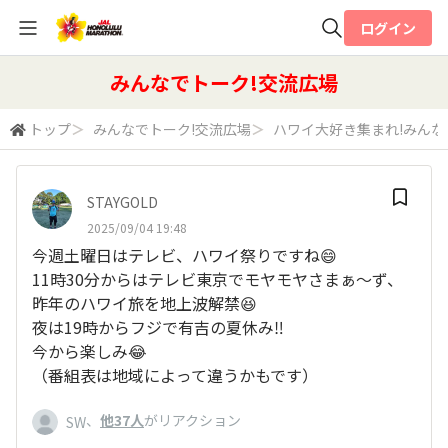
ログイン
全体検索
みんなでトーク!交流広場
トップ
＞
みんなでトーク!交流広場
＞
ハワイ大好き集まれ!みん
検索
STAYGOLD
2025/09/04 19:48
今週土曜日はテレビ、ハワイ祭りですね😄
11時30分からはテレビ東京でモヤモヤさまぁ～ず、
昨年のハワイ旅を地上波解禁😆
夜は19時からフジで有吉の夏休み‼️
今から楽しみ😂
（番組表は地域によって違うかもです）
、
他37人
がリアクション
SW