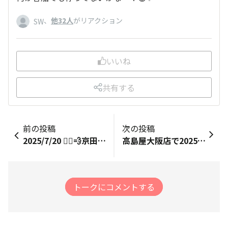
、
他32人
がリアクション
SW
いいね
共有する
前の投稿
次の投稿
2025/7/20 🏃‍♀️💨京田辺走ろう会🏃‍♂️💨 ひっさしぶりの参加。走れるかドキドキ💓 会の皆さんの元気をもらい、頑張る😤 8:30集合。私はバスの始発に乗り、30分時間を潰していたのですが、他の方は『甘南備山まで走ってきた」😳😳😳😳😳「７時に来てひとっ走りしてきた。涼しいから」😳😳😳😳😳皆さんおかしい😆😆😆 今日は無理をせずに「流れ橋」まで。8.45km。 木津川堤防の上は日を遮るものが何もなし。草いきれ🌿とアスファルトの照り返し🌞風がなんとか応援してくれてた🌪️📣 水は1.5ℓ飲み切る💦 帰ってから体重測ったら2kg減ってた。 ホノルルフルマラソンに向けて頑張る😤 その前に、ハーフ、フルが控えてます🏃‍♀️💨
高島屋大阪店で2025年7月23日(水)から28日(月)まで「Fresh！Fun！HAWAIʻI」が開催されます。 京都店では7月30日(水)から8月5日(火)まで。 私の知り合いの店（アイカネコーヒー）も出店してます。
トークにコメントする