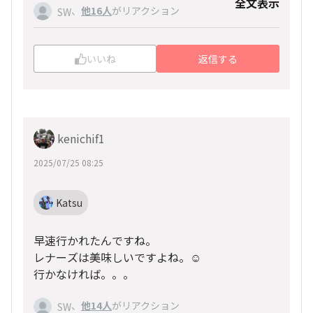
全文表示
、
他16人
がリアクション
SW
いいね
返信する
kenichif1
2025/07/25 08:25
Katsu
早速行かれたんですね。
レナーズは美味しいですよね。☺️
行かなければ。。。
、
他14人
がリアクション
SW