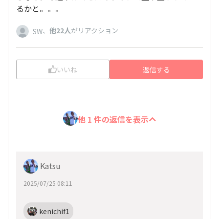
るかと。。。
、
他22人
がリアクション
SW
いいね
返信する
他 1 件の返信を表示
Katsu
2025/07/25 08:11
kenichif1