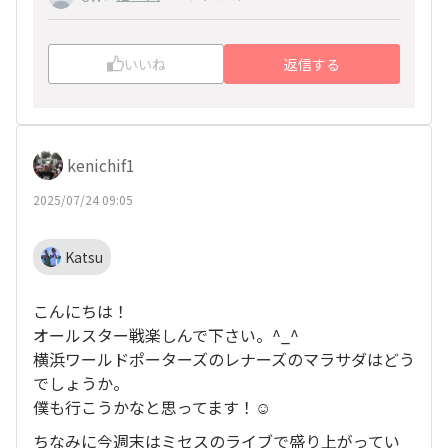
になった事もあります😁
せーん🤪
あと、今日、明日と色々ブラブラしてみようと思
いいね
返信する
います✌️
kenichif1
2025/07/24 09:05
Katsu
こんにちは！
オールスター戦楽しんで下さい。^_^
横浜ワールドポーターズのレナーズのマラサダはどう
でしょうか。
僕も行こうかなと思ってます！☺️
ちなみに今週末はミセスのライブで盛り上がってい