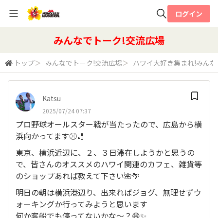
ログイン
全体検索
みんなでトーク!交流広場
トップ
＞
みんなでトーク!交流広場
＞
ハワイ大好き集まれ!みん
検索
Katsu
2025/07/24 07:37
プロ野球オールスター戦が当たったので、広島から横
浜向かってます⚾️🏏
東京、横浜近辺に、２、３日滞在しようかと思うの
で、皆さんのオススメのハワイ関連のカフェ、雑貨等
のショップあれば教えて下さい🌺🌴
明日の朝は横浜港辺り、出来ればジョグ、無理せずウ
ォーキングか行ってみようと思います
何か客船でも停ってないかな〜？😆✨