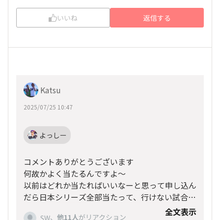
いいね
返信する
Katsu
2025/07/25 10:47
よっしー
コメントありがとうございます
何故かよく当たるんですよ〜
以前はどれか当たればいいなーと思って申し込ん
だら日本シリーズ全部当たって、行けない試合リ
セールしたけど、手数料とかでかなりのマイナス
全文表示
さすがにワールドシリーズは申し込み方分かりま
、
他11人
がリアクション
SW