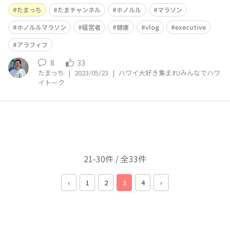
す！ たまっチャンネル https://www.youtube.com/@t
たまっち
たまチャンネル
ホノルル
マラソン
ama_tsuchi 【以下、HARTのHPから】 リック・ブラン
ジャーディ市長は2023年5月10日水曜
ホノルルマラソン
経営者
健康
vlog
executive
アラフィフ
8
33
たまっち
|
2023/05/23
|
ハワイ大好き集まれ!みんなでハワ
イトーク
21-30件 / 全33件
‹
1
2
3
4
›