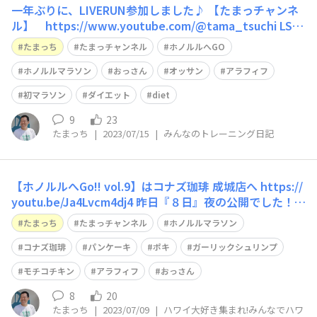
一年ぶりに、LIVERUN参加しました♪ 【たまっチャンネ
ル】 https://www.youtube.com/@tama_tsuchi LSD
ということで、心拍ゾーン3を超えないように走りまし
たまっち
たまっチャンネル
ホノルルへGO
た。 途中で放送が聞こえなくなったことが残念でした
が、暑さも和らいだ気候で、良い時間を過ごせました。
ホノルルマラソン
おっさん
オッサン
アラフィフ
また
初マラソン
ダイエット
diet
9
23
たまっち
|
2023/07/15
|
みんなのトレーニング日記
【ホノルルへGo!! vol.9】はコナズ珈琲 成城店へ https://
youtu.be/Ja4Lvcm4dj4 昨日『８日』夜の公開でした！
こちらでの告知が遅くなりますので申し訳ありません。
たまっち
たまっチャンネル
ホノルルマラソン
コナズ珈琲
パンケーキ
ポキ
ガーリックシュリンプ
モチコチキン
アラフィフ
おっさん
8
20
たまっち
|
2023/07/09
|
ハワイ大好き集まれ!みんなでハワ