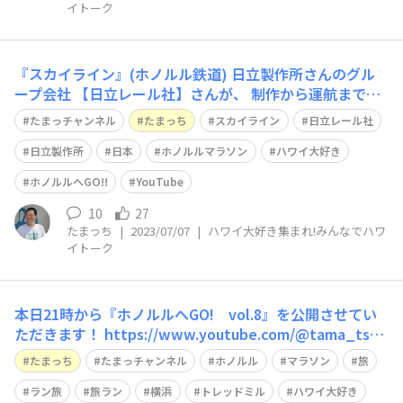
イトーク
『スカイライン』(ホノルル鉄道) 日立製作所さんのグル
ープ会社 【日立レール社】さんが、 制作から運航までや
っているなんて、 親近感じゃないですか！！
たまっチャンネル
たまっち
スカイライン
日立レール社
日立製作所
日本
ホノルルマラソン
ハワイ大好き
ホノルルへGO!!
YouTube
10
27
たまっち
|
2023/07/07
|
ハワイ大好き集まれ!みんなでハワ
イトーク
本日21時から『ホノルルへGO! vol.8』を公開させてい
ただきます！ https://www.youtube.com/@tama_tsuc
hi トレッドミルを走っている時や、家でのんびりしたい
たまっち
たまっチャンネル
ホノルル
マラソン
旅
時に見られる、30分くらいの、ランニング風景動画(私の
顔もたま〜に入りますが)を、初めて作ってみました
ラン旅
旅ラン
横浜
トレッドミル
ハワイ大好き