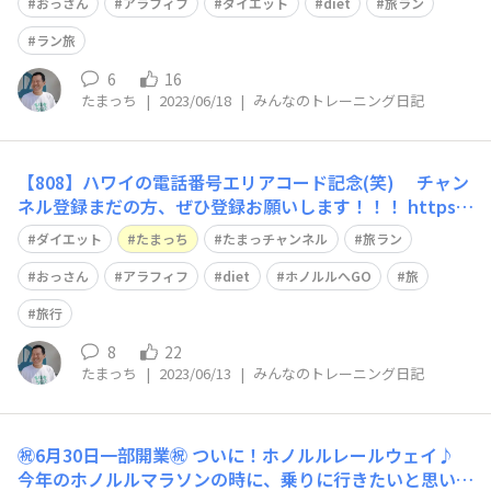
おっさん
アラフィフ
ダイエット
diet
旅ラン
ラン旅
6
16
たまっち
|
2023/06/18
|
みんなのトレーニング日記
【808】ハワイの電話番号エリアコード記念(笑) チャン
ネル登録まだの方、ぜひ登録お願いします！！！ https://
www.youtube.com/@tama_tsuchi この前は、静岡県島
ダイエット
たまっち
たまっチャンネル
旅ラン
田市にある【世界一長い木造歩道橋】の『蓬莱橋』でラン
ニングしました！ 近日、その様子を公開予定です
おっさん
アラフィフ
diet
ホノルルへGO
旅
旅行
8
22
たまっち
|
2023/06/13
|
みんなのトレーニング日記
㊗️6月30日一部開業㊗️ ついに！ホノルルレールウェイ♪
今年のホノルルマラソンの時に、乗りに行きたいと思いま