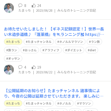
8
24
たまっち
|
2023/06/28
|
みんなのトレーニング日記
お待たせいたしました！ 【ギネス記録認定！】世界一長
い木造歩道橋♪ 『蓬莱橋』を🏃ランニング🎽 https://ww
w.youtube.com/@tama_tsuchi 本日21時より公開させ
たまっち
たまっチャンネル
ホノルルマラソン
ラン旅
ていただきます♪ チャンネル登録お願いします🤙 http
s://www.youtube.com/@tam
旅ラン
おっさん
アラフィフ
ダイエット
diet
オッサン
4
19
たまっち
|
2023/06/22
|
みんなのトレーニング日記
【公開延期のお知らせ】たまっチャンネル 諸事情によ
り、今夜の公開は延期させていただきます。 楽しみにし
ていた皆様、誠に申し訳ありません。 https://www.you
たまっち
たまっチャンネル
ホノルル
マラソン
tube.com/@tama_tsuchi