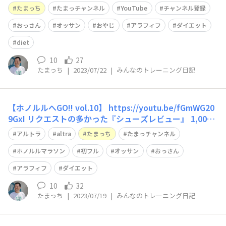
ました。 汗ダクダクになりましたので、周りの方には大
たまっち
たまっチャンネル
YouTube
チャンネル登録
迷惑でした(笑)
おっさん
オッサン
おやじ
アラフィフ
ダイエット
diet
10
27
たまっち
|
2023/07/22
|
みんなのトレーニング日記
【ホノルルへGO!! vol.10】 https://youtu.be/fGmWG20
9GxI リクエストの多かった『シューズレビュー』 1,000
足以上履いてきた経験から行き着いた【ALTRA】。 その
アルトラ
altra
たまっち
たまっチャンネル
最新モデルについて、マニアックになり過ぎないお話しを
させていただきました。 膝の痛みに悩んで
ホノルルマラソン
初フル
オッサン
おっさん
アラフィフ
ダイエット
10
32
たまっち
|
2023/07/19
|
みんなのトレーニング日記