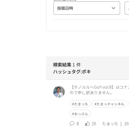
投稿日時
検索結果
1 件
ハッシュタグ:ポキ
【ホノルルへGo!! vol.9】はコナズ珈琲 成城店へ https:
ので申し訳ありません。
たまっち
たまっチャンネル
おっさん
8
20
たまっち
|
20