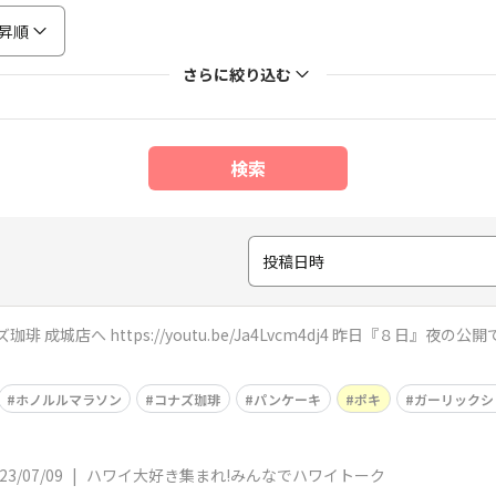
昇順
さらに絞り込む
検索
投稿日時
//youtu.be/Ja4Lvcm4dj4 昨日『８日』夜の公開でした！ こちらでの告知が遅くなります
ホノルルマラソン
コナズ珈琲
パンケーキ
ポキ
ガーリックシ
23/07/09
|
ハワイ大好き集まれ!みんなでハワイトーク