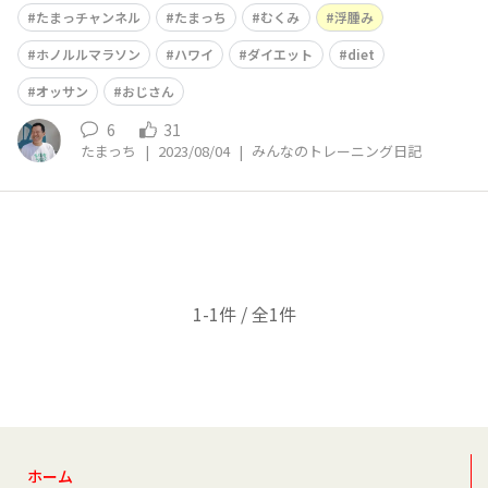
かりしないとですね。
たまっチャンネル
たまっち
むくみ
浮腫み
ホノルルマラソン
ハワイ
ダイエット
diet
オッサン
おじさん
6
31
たまっち
|
2023/08/04
|
みんなのトレーニング日記
1-1件 / 全1件
ホーム