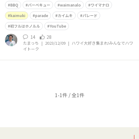
♥️ からの、Kaimuki Parade見学♥️ からの、No’1 of India
BBQ
バーベキュー
waimanalo
ワイマナロ
n Restaurant in Hawaii にて夕食🤙 神様🙏ありがとうご
ざ
kaimuki
parade
カイムキ
パレード
初フルはホノルル
YouTube
14
28
たまっち
|
2023/12/09
|
ハワイ大好き集まれ!みんなでハワ
イトーク
1-1件 / 全1件