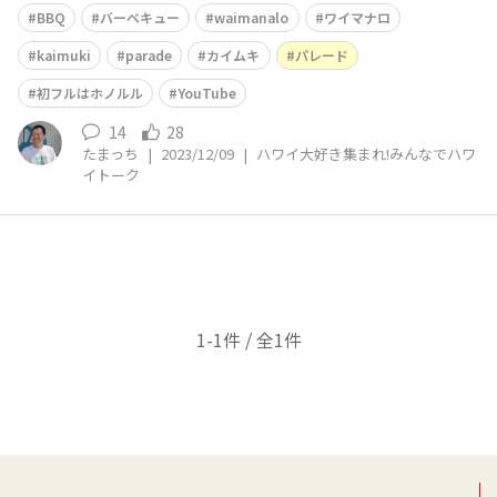
♥️ からの、Kaimuki Parade見学♥️ からの、No’1 of India
BBQ
バーベキュー
waimanalo
ワイマナロ
n Restaurant in Hawaii にて夕食🤙 神様🙏ありがとうご
ざ
kaimuki
parade
カイムキ
パレード
初フルはホノルル
YouTube
14
28
たまっち
|
2023/12/09
|
ハワイ大好き集まれ!みんなでハワ
イトーク
1-1件 / 全1件