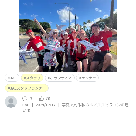
よ、頑張りましょう‼️って、ずっと励ましてくださってて
泣きそうでした。本当にありがとうございました。私が付
かず離れず走っていたので、他にもJALの皆さんのお写真
に写りこんでる気がするので、お写真いただきたいので
JAL
スタッフ
ボランティア
ランナー
JALスタッフランナー
3
70
nori
|
2024/12/17
|
写真で見る私のホノルルマラソンの思
い出