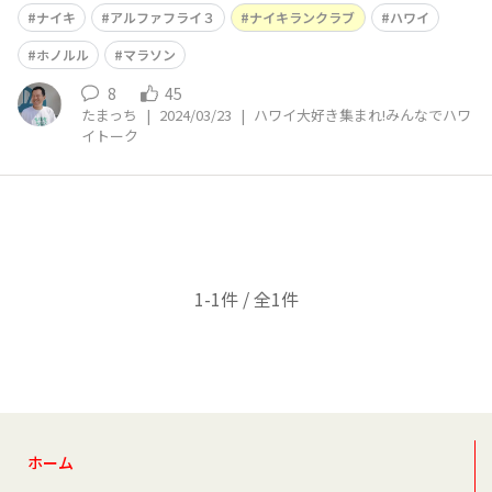
た✨ https://youtu.be/1cC0Sd52_90
ナイキ
アルファフライ３
ナイキランクラブ
ハワイ
ホノルル
マラソン
8
45
たまっち
|
2024/03/23
|
ハワイ大好き集まれ!みんなでハワ
イトーク
1-1件 / 全1件
ホーム