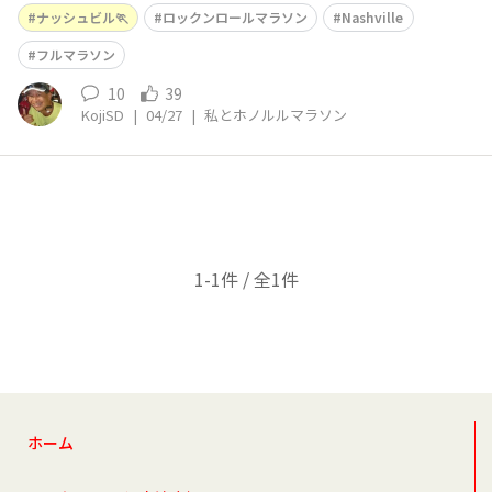
ノルル目指して、トレーニングを頑張りましょう！Short
ナッシュビル🏃
ロックンロールマラソン
Nashville
Video:https://youtube.com/shorts/wobBoU1cd_AFull
Video: https://youtu
フルマラソン
10
39
KojiSD
|
04/27
|
私とホノルルマラソン
1-1件 / 全1件
ホーム