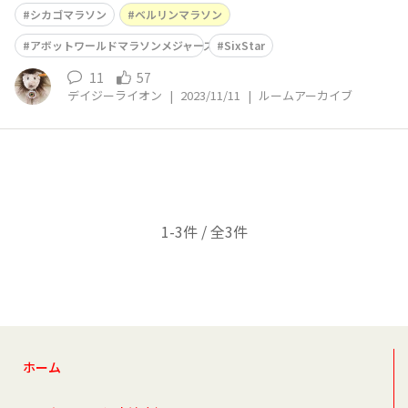
今年9月ベルリンマラソンのネット4時間9分台。 今回は
シカゴマラソン
ベルリンマラソン
「タイム予選枠」で申請したくて、今年のベルリンマラソ
ンの目標タイムを定めて夏まで頑張ってきたので、念願が
アボットワールドマラソンメジャーズ
SixStar
叶って本当に嬉しいです♪ ご承知
11
57
デイジーライオン
|
2023/11/11
|
ルームアーカイブ
1-3件 / 全3件
ホーム