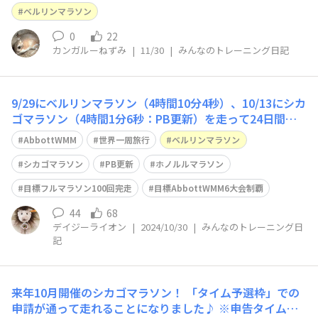
ベルリンマラソン
0
22
カンガルーねずみ
|
11/30
|
みんなのトレーニング日記
9/29にベルリンマラソン（4時間10分4秒）、10/13にシカ
ゴマラソン（4時間1分6秒：PB更新）を走って24日間の
世界一周ひとり旅から帰国しました！ 今年2月に肋骨3本
AbbottWMM
世界一周旅行
ベルリンマラソン
骨折して走れなくなり8月完治後はその後遺症で左腕が上
がらなくなってしまいリハビリ真最中で2大会に挑みまし
シカゴマラソン
PB更新
ホノルルマラソン
た。 「完走だけは絶
目標フルマラソン100回完走
目標AbbottWMM6大会制覇
44
68
デイジーライオン
|
2024/10/30
|
みんなのトレーニング日
記
来年10月開催のシカゴマラソン！ 「タイム予選枠」での
申請が通って走れることになりました♪ ※申告タイムは