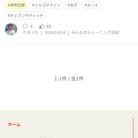
ークしましたね😲 2022、2023と名古屋ウィメンズマラソ
世界記録
シカゴマラソン
女子
ルース
ンを制している方のようで、OHANAの中にも名古屋でそ
の姿をみた方もいらっしゃるのでは？ それにしても🎊ス
チェプンゲティッチ
ゴい記録ですね🎉
4
40
たまっち
|
2024/10/14
|
みんなのトレーニング日記
1-1件 / 全1件
ホーム