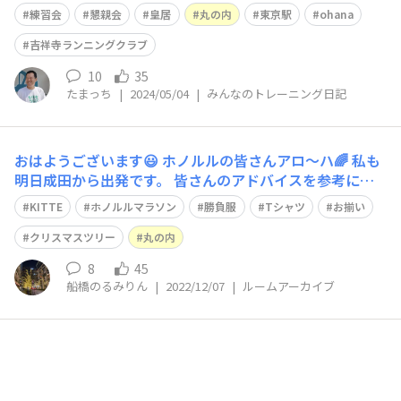
tu.be/k1oW99WHJLY ※18時までリンクできません。 ホ
練習会
懇親会
皇居
丸の内
東京駅
ohana
ノルルマラソン出場を悩んでいる方にとっても、最適な練
習会となっており、ぜひ参加を検討いただければと思
吉祥寺ランニングクラブ
10
35
たまっち
|
2024/05/04
|
みんなのトレーニング日記
おはようございます😃 ホノルルの皆さんアロ〜ハ🌈 私も
明日成田から出発です。 皆さんのアドバイスを参考にデ
ィナーと打ち上げディナーの予約も完了して、空港のシャ
KITTE
ホノルルマラソン
勝負服
Tシャツ
お揃い
トルタクシーも🆗 ひとつ当日のウエアーが決まりませ
ん。 参加賞のTシャツ👚で引き出しがぱんぱんで、断捨離
クリスマスツリー
丸の内
と思う一方、せっかくのホノルルマラ
8
45
船橋のるみりん
|
2022/12/07
|
ルームアーカイブ