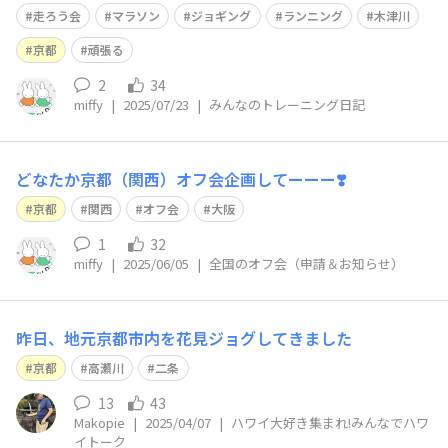
張る😤 8:30集合。私はバスの始発に乗り、30分時間を潰
走ろう会
マラソン
ジョギング
ランニング
木津川
していたのですが、他の方は『甘南備山まで走ってきた」
😳😳😳😳😳「７時に来てひとっ走りしてきた。涼しいか
京都
頑張る
ら」😳😳😳😳😳
2
34
miffy
|
2025/07/23
|
みんなのトレーニング日記
どなたか京都（関西）オフ会企画してーーー❣️
京都
関西
オフ会
大阪
1
32
miffy
|
2025/06/05
|
全国のオフ会（申請＆お知らせ）
昨日、地元京都市内を花見ジョグしてきました
京都
高瀬川
二条
13
43
Makopie
|
2025/04/07
|
ハワイ大好き集まれ!みんなでハワ
イトーク