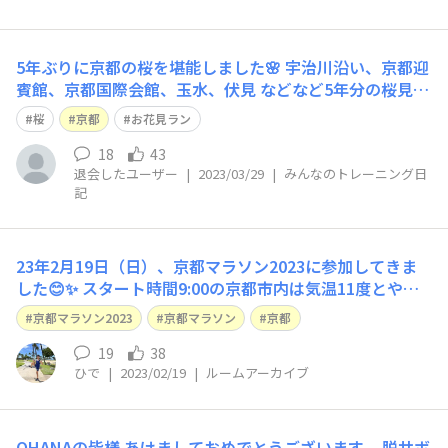
5年ぶりに京都の桜を堪能しました🌸 宇治川沿い、京都迎
賓館、京都国際会館、玉水、伏見 などなど5年分の桜見た
かも😆 今朝は母校の高校の校門前に見事な桜並木がある
桜
京都
お花見ラン
から、ライブラン聴きながら30分お花見ラン。 写真は京
都御所隣の要人接遇時に使用される、京都迎賓館内のしだ
18
43
退会したユーザー
|
2023/03/29
|
みんなのトレーニング日
れ桜。1月に迎賓館見学した際に
記
23年2月19日（日）、京都マラソン2023に参加してきま
した😊✨ スタート時間9:00の京都市内は気温11度とやや
高めだったものの、終始小雨が降り続き、体が終始冷えた
京都マラソン2023
京都マラソン
京都
中での雨ランになりました。 私は、4年ぶりの京都マラソ
ン参加…25年程前に在籍していた母校の前で、後輩の皆
19
38
ひで
|
2023/02/19
|
ルームアーカイブ
さんと盛り上がったり、
OHANAの皆様 あけましておめでとうございます。 脱サボ