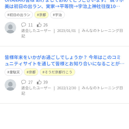
美は初日の出ラン、実家→平等院→宇治上神社往復10キ
ロランしてきました ＼(^o^)／ 去年は雪で断念したので、
初日の出ラン
京都
宇治
今年は2年ぶりに宇治橋で初日の出でした。 皆様楽しいお
正月をお過ごしくださいませ♪
11
26
退会したユーザー
|
2023/01/01
|
みんなのトレーニング日
記
皆様年末をいかがお過ごしでしょうか？ 今年はこのコミ
ュニティサイトを通して皆様とお知り合いになることが出
来、より一層楽しいホノルルマラソンとなりました！あり
韋駄天
京都
そうだ京都行こう
がとうございました😊 昨晩近所のお寺、萬福寺で開催さ
れている、ランタンフェスに行ってきました。灯台下暗
27
39
退会したユーザー
|
2022/12/30
|
みんなのトレーニング日
し、なんと！韋駄天様の像がある事を初めて
記