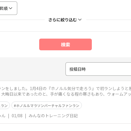
昇順
さらに絞り込む
検索
投稿日時
ンをしました。1月4日の『ホノルル気分で走ろう』で初ランしようと
大晦日以来であったのと、手が痛くなる程の寒さもあり、ウォームアッ
ァンランは
えラン
ホノルルマラソンバーチャルファンラン
ゃん
|
01/08
|
みんなのトレーニング日記