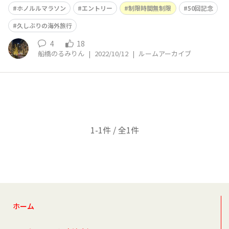
ラソン、東京レガシーハーフ、手賀沼ハーフと大会続きで
ホノルルマラソン
エントリー
制限時間無制限
50回記念
す。 関門にかからないよう頑張ろうと思っています。 関
門が無いホノルルは参加しやすいにですが、足切りが無い
久しぶりの海外旅行
ので自分との戦いが辛いです。
4
18
船橋のるみりん
|
2022/10/12
|
ルームアーカイブ
1-1件 / 全1件
ホーム