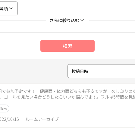
昇順
さらに絞り込む
検索
投稿日時
2組で参加予定です！ 健康面・体力面どちらも不安ですが 久しぶりの
で、ゴールを見たい場合どうしたらいいか悩んでます。フルは5時間を見
てるのか
0km
022/10/15
|
ルームアーカイブ