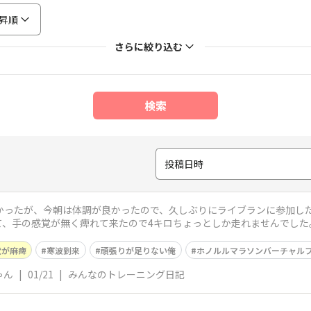
昇順
さらに絞り込む
検索
投稿日時
かったが、今朝は体調が良かったので、久しぶりにライブランに参加した
て、手の感覚が無く痺れて来たので4キロちょっとしか走れませんでした
。昨年来の
覚が麻痺
寒波到来
頑張りが足りない俺
ホノルルマラソンバーチャル
ゃん
|
01/21
|
みんなのトレーニング日記