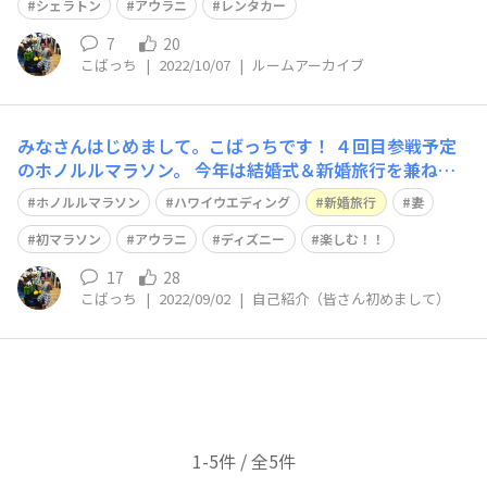
定でいます✨ さて、写真は2016年かな？と思います。 今
シェラトン
アウラニ
レンタカー
年は悩んだ
7
20
こばっち
|
2022/10/07
|
ルームアーカイブ
みなさんはじめまして。こばっちです！ ４回目参戦予定
のホノルルマラソン。 今年は結婚式＆新婚旅行を兼ねて
マラソン未経験の奥さんと１０キロに参戦の予定です✌️
ホノルルマラソン
ハワイウエディング
新婚旅行
妻
併せてカラカウアメリーマイルも検討中🤔 まだフルと悩
んでいますが、今回はその後の予定までとにかく存分に楽
初マラソン
アウラニ
ディズニー
楽しむ！！
しむために！と思っています。 制
17
28
こばっち
|
2022/09/02
|
自己紹介（皆さん初めまして）
1-5件 / 全5件