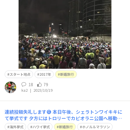
張と楽しみとで寝れなかった前日が懐かしいです:)
スタート地点
2017年
新婚旅行
18
79
ka2
|
2023/10/19
連続投稿失礼します😅 本日午後、シェラトンワイキキに
て挙式です 夕方にはトロリーでカピオラニ公園へ移動す
るトロリーライドを予定しています。 16時前後にそのよ
海外挙式
ハワイ挙式
新婚旅行
ホノルルマラソン