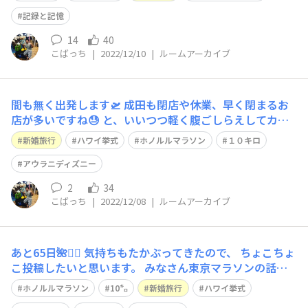
うな風景を見かけたら私ですので気兼ねなく『こばっち
ー』とお声掛けください🤣笑 また、マラソン当日は写真
記録と記憶
の大きい風船を担いで（マスクもしてい
14
40
こばっち
|
2022/12/10
|
ルームアーカイブ
間も無く出発します🛫 成田も閉店や休業、早く閉まるお
店が多いですね😓 と、いいつつ軽く腹ごしらえしてカー
ドラウンジでまったり中です😅 いよいよワクワク✨ 思い
新婚旅行
ハワイ挙式
ホノルルマラソン
１０キロ
出に残る１０日間にしまーす☺️🏝
アウラニディズニー
2
34
こばっち
|
2022/12/08
|
ルームアーカイブ
あと65日🌺🏃‍♂️ 気持ちもたかぶってきたので、 ちょこちょ
こ投稿したいと思います。 みなさん東京マラソンの話題
で盛り上がってましたね🏃‍♂️ 私の友達は今回結構当選して
ホノルルマラソン
10㌔
新婚旅行
ハワイ挙式
いました✨ 私も2020年の権利移行が生きてるので走る予