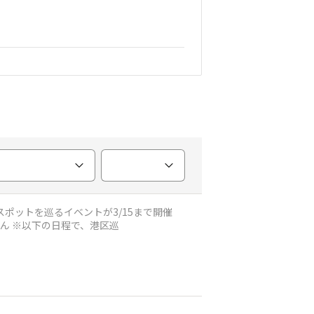
中です！ ■イベント詳細 https://meglocal.com/events/18 ■ゲスト みゃこさん さやぴさん 福内櫻子さん ※以下の日程で、港区巡