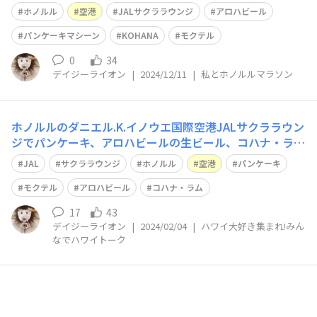
常生活に戻っておりますが、ホノルル空港のJALサクララ
ホノルル
空港
JALサクララウンジ
アロハビール
ウンジを利用した最新情報をお伝えしますので、利用され
る方の参考になればと思います。 １．食事 まだオーダー
パンケーキマシーン
KOHANA
モクテル
制です。メニューは添付のとおり。プ
0
34
デイジーライオン
|
2024/12/11
|
私とホノルルマラソン
ホノルルのダニエル.K.イノウエ国際空港JALサクララウン
ジでパンケーキ、アロハビールの生ビール、コハナ・ラ
ム、2種類のモクテルが提供開始になりましたね～♪♪ JA
JAL
サクララウンジ
ホノルル
空港
パンケーキ
Lサイトによると ◆パンケーキマシーンの導入 焼き立
てのパンケーキにバター、チョコレートシロップ、ココナ
モクテル
アロハビール
コハナ・ラム
ッツフレーク、ホイップクリー
17
43
デイジーライオン
|
2024/02/04
|
ハワイ大好き集まれ!みん
なでハワイトーク