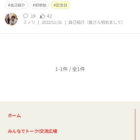
ートナーとホノルルマラソンに申し込みました。大会当日
自己紹介
初参加
記念日
12/11は偶然にも私達の交際開始日！ホノルルを走ってい
る間、日本では代理人による婚姻届提出が行われる予定で
19
42
ミノリ
|
2022/11/21
|
自己紹介（皆さん初めまして）
す。 マラソン初挑戦なので20キロ走
1-1件 / 全1件
ホーム
みんなでトーク!交流広場