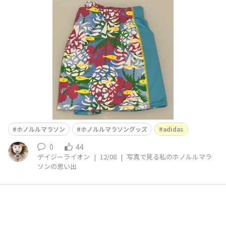
す。 ２つめはadidas！ずっとホノルルマラソンのスポン
サーだったNIKEが2009年までで終了し2010年はノーブラ
ンド。その後2011年からadidasになりました。 adidasの
デザインもとても可愛かったです。しばらくの
ホノルルマラソン
ホノルルマラソングッズ
adidas
0
44
デイジーライオン
|
12/08
|
写真で見る私のホノルルマラ
ソンの思い出