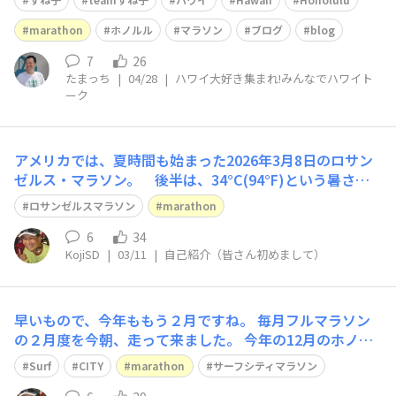
marathon
ホノルル
マラソン
ブログ
blog
7
26
たまっち
|
04/28
|
ハワイ大好き集まれ!みんなでハワイト
ーク
アメリカでは、夏時間も始まった2026年3月8日のロサン
ゼルス・マラソン。 後半は、34°C(94°F)という暑さ。
ハリウッド大通りのドルビー・シアター前は、今週末のア
ロサンゼルスマラソン
marathon
カデミー賞の準備がすすんでいました。 これで、ロサン
ゼルス・マラソンの27回目を何とか終え、 このまま毎月
6
34
KojiSD
|
03/11
|
自己紹介（皆さん初めまして）
フルマラソンを続ければ、
早いもので、今年ももう２月ですね。 毎月フルマラソン
の２月度を今朝、走って来ました。 今年の12月のホノル
ルマラソンが今から待ち遠しいです。 トレーニングも頑
Surf
CITY
marathon
サーフシティマラソン
張らないと、と実感しました。 2月度のフルマラソンは、