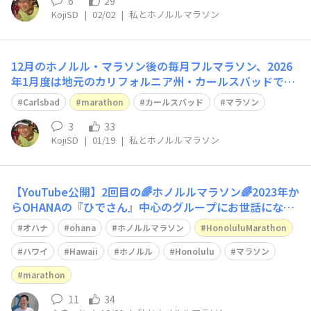
南カリフォルニアのサーフィンメッカの街、Huntington
6
29
KojiSD
|
02/02
|
私とホノルルマラソン
Beachものを、今回もY
12月のホノルル・マラソン後の毎月フルマラソン、2026
年1月度は地元のカリフォルニア州・カールスバッドで
す。 今朝走って来ました。 早速、YouTubeにビデオをあ
Carlsbad
marathon
カールスバッド
マラソン
げてみました。 ビデオ(6分): https://youtu.be/ouIsYLp5
ML8 ショート(59秒): https://yo
3
33
KojiSD
|
01/19
|
私とホノルルマラソン
【YouTube公開】2回目の🌈ホノルルマラソン🌈2023年か
らOHANAの『ひでさん』中心のグループにお世話にな
り、2025年もさまざまな方とお会いできました♥️ その様
オハナ
ohana
ホノルルマラソン
HonoluluMarathon
子をYouTubeにしました‼️ https://youtu.be/XqBSePiLg
0M このOHANAの仲間に感謝です🤙
ハワイ
Hawaii
ホノルル
Honolulu
マラソン
marathon
11
34