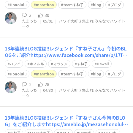
Honolulu
marathon
teamすね子
blog
ブログ
3
30
たまっち
|
05/01
|
ハワイ大好き集まれ!みんなでハワイト
ーク
13年連続BLOG投稿‼️レジェンド『すね子さん』今朝のBL
OGをご紹介https://www.facebook.com/share/p/17f6
Hfem2P/
ハワイ
ホノルル
マラソン
すね子
Hawaii
Honolulu
marathon
teamすね子
blog
ブログ
2
28
たまっち
|
04/30
|
ハワイ大好き集まれ!みんなでハワイト
ーク
13年連続BLOG投稿‼️レジェンド『すね子さん今朝のBLO
G』をご紹介しますhttps://ameblo.jp/mezasehonolulu/
entry-12964392375.html#google_vignette
すね子
teamすね子
ハワイ
Hawaii
Honolulu