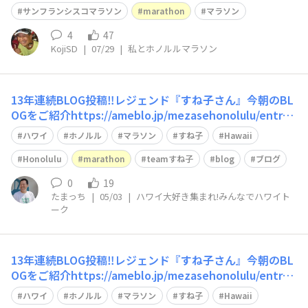
でどこまで足がもつか心配の中でのフルマラソン。あと、
サンフランシスコマラソン
marathon
マラソン
４回フルを走ったら夢のホノルルマラソン。待ち遠しい限
りです。ショートビデオ(57秒): https://youtube.com/sh
4
47
KojiSD
|
07/29
|
私とホノルルマラソン
orts/E
13年連続BLOG投稿‼️レジェンド『すね子さん』今朝のBL
OGをご紹介https://ameblo.jp/mezasehonolulu/entry-
12964930014.html?frm_src=favoritemail
ハワイ
ホノルル
マラソン
すね子
Hawaii
Honolulu
marathon
teamすね子
blog
ブログ
0
19
たまっち
|
05/03
|
ハワイ大好き集まれ!みんなでハワイト
ーク
13年連続BLOG投稿‼️レジェンド『すね子さん』今朝のBL
OGをご紹介https://ameblo.jp/mezasehonolulu/entry-
12964716050.html?frm_src=favoritemail
ハワイ
ホノルル
マラソン
すね子
Hawaii