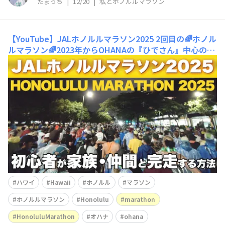
たまっち
|
12/20
|
私とホノルルマラソン
【YouTube】JALホノルルマラソン2025
2回目の🌈ホノル
ルマラソン🌈2023年からOHANAの『ひでさん』中心のグ
ループにお世話になり、2025年もさまざまな方とお会い
できました♥️ その様子やらをYouTubeにしました‼️http
s://youtu.be/XqBSePiLg0M このOHANAの仲間に感謝で
す🤙
ハワイ
Hawaii
ホノルル
マラソン
ホノルルマラソン
Honolulu
marathon
HonoluluMarathon
オハナ
ohana