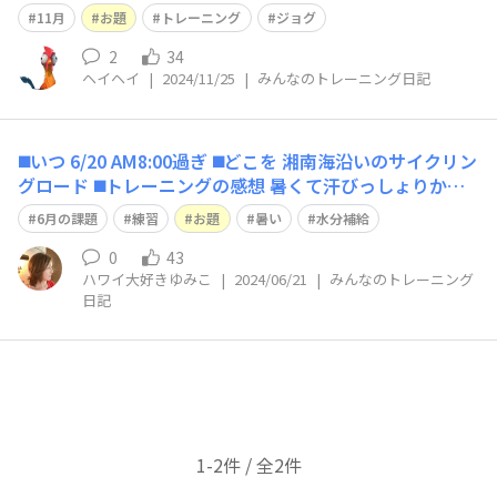
いでした。プチ遠出してよかった～ 練習始めて２か
11月
お題
トレーニング
ジョグ
月・・・19キロ走れました( ;∀;) 2時間以上かかりました
が、 ここまでよく頑張った。と褒めたい。笑 今、ちょっ
2
34
ヘイヘイ
|
2024/11/25
|
みんなのトレーニング日記
と
◼️いつ 6/20 AM8:00過ぎ ◼️どこを 湘南海沿いのサイクリン
グロード ◼️トレーニングの感想 暑くて汗びっしょりかき
ましたが気持ち良かったです ◼️OHANAの皆さんに一言 こ
6月の課題
練習
お題
暑い
水分補給
れから暑くなるので熱中症に気をつけて頑張りましょう！
0
43
ハワイ大好きゆみこ
|
2024/06/21
|
みんなのトレーニング
日記
1-2件 / 全2件