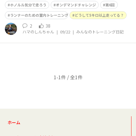
ンではなくて室内トレーニングなので、なかなか参加出来
ホノルル気分で走ろう
オンデマンドチャレンジ
第6回
ませんでした。走らないから、順位はどうなっているの
か、わかりませんでしたが走っている人達がいて、ちゃん
ランナーのための室内トレーニング
どうして5キロ以上走ってる？
と順位がついてる。皆さん、走りながら聞いて
2
38
ハマのしんちゃん
|
09/22
|
みんなのトレーニング日記
1-1件 / 全1件
ホーム