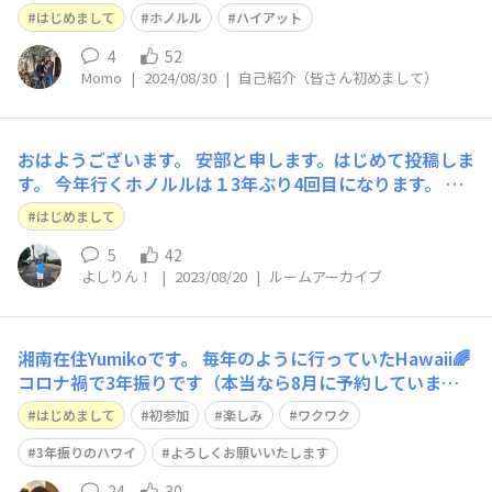
65才ですので時間は気にせず、先ずは思い切りホノルル
はじめまして
ホノルル
ハイアット
マラソンを楽しもうと思っています😆 皆さまよろしくお
願いします
4
52
Momo
|
2024/08/30
|
自己紹介（皆さん初めまして）
おはようございます。 安部と申します。はじめて投稿しま
す。 今年行くホノルルは１3年ぶり4回目になります。 ラ
ンニング歴は２１年です。 円安が気になりますが、今年
はじめまして
ホノルルに行く方一緒に楽しみましょう。
5
42
よしりん！
|
2023/08/20
|
ルームアーカイブ
湘南在住Yumikoです。 毎年のように行っていたHawaii🌈
コロナ禍で3年振りです（本当なら8月に予約していまし
たがコロナに感染してキャンセルしました） 憧れだった
はじめまして
初参加
楽しみ
ワクワク
ホノルルマラソン🏃‍♀️それも50回記念✨ 色々教えてくださ
い。どうぞよろしくお願いいたします。
3年振りのハワイ
よろしくお願いいたします
24
30