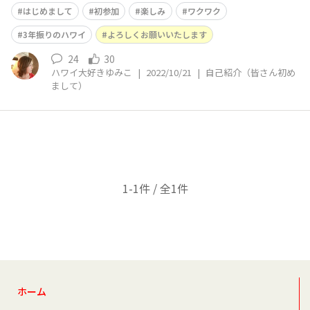
たがコロナに感染してキャンセルしました） 憧れだった
はじめまして
初参加
楽しみ
ワクワク
ホノルルマラソン🏃‍♀️それも50回記念✨ 色々教えてくださ
い。どうぞよろしくお願いいたします。
3年振りのハワイ
よろしくお願いいたします
24
30
ハワイ大好きゆみこ
|
2022/10/21
|
自己紹介（皆さん初め
まして）
1-1件 / 全1件
ホーム