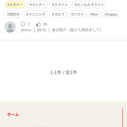
ビギナーです🔰 年内にハーフ、フルマラソンの走破を目
ビギナー
ランナー
マラソン
ホノルルマラソン
標にしていて12/9-12/18までホノルルに滞在し、ホノル
ルマラソンに出場予定です🏃‍♂️🌈 普段は会社員兼個人事業
旅好き
ランニング
ゴルフ
ハワイ
fun
happy
主として主にイ
7
39
ykonu
|
08/21
|
自己紹介（皆さん初めまして）
1-1件 / 全1件
ホーム