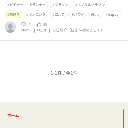
ビギナーです🔰 年内にハーフ、フルマラソンの走破を目
ビギナー
ランナー
マラソン
ホノルルマラソン
標にしていて12/9-12/18までホノルルに滞在し、ホノル
ルマラソンに出場予定です🏃‍♂️🌈 普段は会社員兼個人事業
旅好き
ランニング
ゴルフ
ハワイ
fun
happy
主として主にイ
7
39
ykonu
|
08/21
|
自己紹介（皆さん初めまして）
1-1件 / 全1件
ホーム