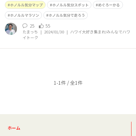
ノルル気分スポット登録キャンペーン】で当選して、ホノ
ホノルル気分マップ
ホノルル気分スポット
めぐろーかる
ルルマラソンオリジナルボトルポーチをいただける事
に！！ 🌈年男🌈の効果が、早速発揮されました🤙
ホノルルマラソン
ホノルル気分で走ろう
25
55
たまっち
|
2024/01/30
|
ハワイ大好き集まれ!みんなでハワ
イトーク
1-1件 / 全1件
ホーム