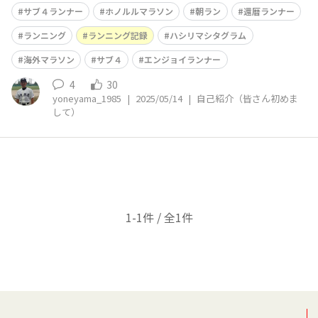
ソン出走～ 4時間34分44秒でした～ ②2016年3月13日 横
サブ４ランナー
ホノルルマラソン
朝ラン
還暦ランナー
浜マラソンに出走～ 4時間50分05秒でした～ 58歳に再チ
ャレンジ！ ③2024年3月03日 東京マラソン8年ぶりの
ランニング
ランニング記録
ハシリマシタグラム
海外マラソン
サブ４
エンジョイランナー
4
30
yoneyama_1985
|
2025/05/14
|
自己紹介（皆さん初めま
して）
1-1件 / 全1件