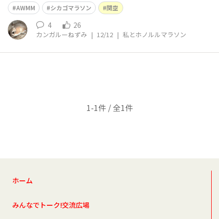
り替えて、ここからはホノルルモード！ フライトまで13
AWMM
シカゴマラソン
関空
時間 それまで仕事仕事 がんばる
4
26
カンガルーねずみ
|
12/12
|
私とホノルルマラソン
1-1件 / 全1件
ホーム
みんなでトーク!交流広場