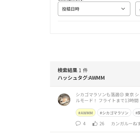
投稿日時
検索結果
1 件
ハッシュタグ:AWMM
シカゴマラソンも落選😔 東京 シドニー ベルリン シカゴ AWMM4連敗 やはり抽選は無茶が過ぎるのか… 気持ちを切り替えて、ここからはホノル
ルモード！ フライトまで1
AWMM
シカゴマラソン
4
26
カンガルーね