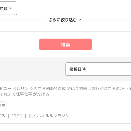
昇順
さらに絞り込む
検索
投稿日時
3時間 それまで仕事仕事 がんばる
関空
ずみ
|
12/12
|
私とホノルルマラソン