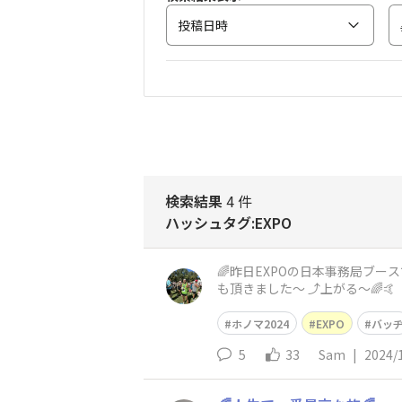
投稿日時
検索結果
4 件
ハッシュタグ:EXPO
🌈昨日EXPOの日本事務局ブ
も頂きました〜 ⤴️上がる〜🌈🤙
ホノマ2024
EXPO
バッ
5
33
Sam
|
2024/