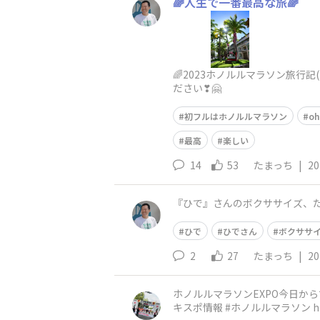
🌈人生で一番最高な旅🌈
🌈2023ホノルルマラソン旅行記(前
ださい❣🤗
初フルはホノルルマラソン
oh
最高
楽しい
14
53
たまっち
|
20
『ひで』さんのボクササイズ、
ひで
ひでさん
ボクササ
2
27
たまっち
|
20
ホノルルマラソンEXPO今日からですね。 日本
キ