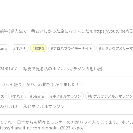
半 )🌈人生で一番おいしかった旅になりました🤙https://youtu.be/V
ana
オハナ
EXPO
アロハフライデーナイト
カラカウアメリー
24/01/07
|
写真で見る私のホノルルマラソンの思い出
たいへん盛り上がり、心拍も上がりました！！
イズ
オハナ
ohana
ホノルルマラソン
初フルはホノルルマラソン
23/12/10
|
私とホノルルマラソン
からも続々とランナーの方がハワイ入りしてます。 ホノルルマラソン2023、コンベンションのエ
スポ情報 #ホノルルマラソン https://hawaii-ne.com/honolulu2023-expo/