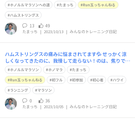
確かめました🤗 焦って走り過ぎないよう、抑えつつも30k
ホノルルマラソンへの道
たまっち
Run玉っちゃんねる
m走などのメニューへも取り組みたいと思います😊 休ん
でる間に、YouTubeチャンネルを、Run専用チャンネルへ
ハムストリングス
移行しました。 https
13
49
たまっち
|
2023/10/13
|
みんなのトレーニング日記
ハムストリングスの痛みに悩まされてます💦 せっかく涼
しくなってきたのに、我慢して走らない！のは、焦りでツ
ライです。 そんな時こそ！という事で、YouTubeの引越
ホノルルマラソン
ホノマラ
たまっち
をしています。 初フル『ホノルルマラソンへの道』をYou
Tubeにしていますが、Run特化のチャンネルを作る事に
Run玉っちゃんねる
初フル
初参加
初心者
ハワイ
しました！ 引越し先は
ランニング
マラソン
0
36
たまっち
|
2023/10/05
|
みんなのトレーニング日記