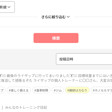
昇順
さらに絞り込む
検索
投稿日時
イザップに行ってまいりました🏋️🏋️‍♀️ 目標体重までにはいきませんでしたが、−５kgは👏👏👏 これ
からは「まつみや鍼灸整骨院」に復活して頑張るぞ💪 ライザップの個人トレー
ップ
楽しく鍛える
食事制限
ジム
継続は力なり
ホノルルマ
|
みんなのトレーニング日記