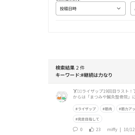
投稿日時
検索結果
2 件
キーワード:#継続は力なり
🏋️🏋️‍♀️ライザップ19回目ラスト！🏋️🏋️‍♀️ 最後のラ
ライザップ
筋肉
筋力ア
完走目指して
0
23
miffy
|
10/12