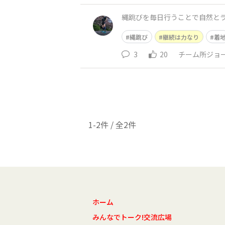
縄跳びを毎日行うことで自然と
縄跳び
継続は力なり
着
3
20
チーム所ジョージ
1-2件 / 全2件
ホーム
みんなでトーク!交流広場