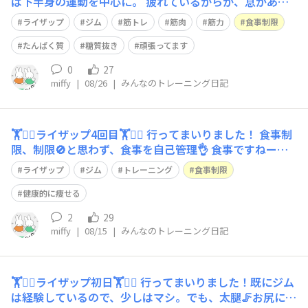
は下半身の運動を中心に。 疲れているからか、息があが
ります💨。耳もポコポコ👂 負荷もキツくなってきます。
ライザップ
ジム
筋トレ
筋肉
筋力
食事制限
が、まだまだ筋肉痛には到らず💪💪💪 トレーナーの方の
元気な声と笑顔に励ませれ、頑張れております！ 2.5kg減
たんぱく質
糖質抜き
頑張ってます
り
0
27
miffy
|
08/26
|
みんなのトレーニング日記
🏋️🏋️‍♀️ライザップ4回目🏋️🏋️‍♀️ 行ってまいりました！ 食事制
限、制限🚫と思わず、食事を自己管理👌 食事ですねーー
ー🤔🤔🤔頑張ろ💪 プロテインもしっかり飲んで。 #ライ
ライザップ
ジム
トレーニング
食事制限
ザップ #ジム #食事制限 #食事管理 #健康的に痩せたい
健康的に痩せる
2
29
miffy
|
08/15
|
みんなのトレーニング日記
🏋️🏋️‍♀️ライザップ初日🏋️🏋️‍♀️ 行ってまいりました！既にジム
は経験しているので、少しはマシ。でも、太腿🦵お尻にき