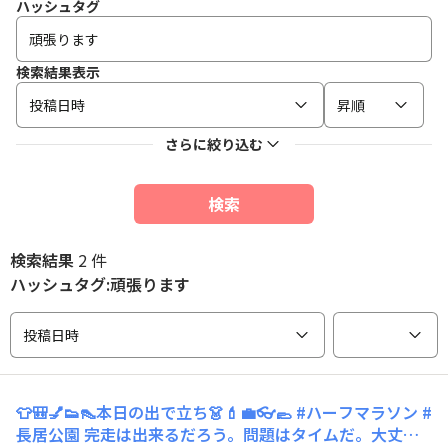
ハッシュタグ
検索結果表示
投稿日時
昇順
さらに絞り込む
検索
検索結果
2 件
ハッシュタグ:頑張ります
投稿日時
👕🎒💅👟👠本日の出で立ち👗💄💼👓🥿 #ハーフマラソン #
長居公園 完走は出来るだろう。問題はタイムだ。大丈夫