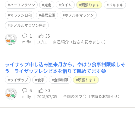
か？？？頑張る😤 #大阪 #OSAKA
ハーフマラソン
完走
タイム
頑張ります
ドキドキ
マラソン日和
長居公園
ホノルルマラソン
ホノルルマラソン完走
1
35
miffy
|
10/11
|
自己紹介（皆さん初めまして）
ライザップ申し込み🈸来月から。やはり食事制限厳しそ
う。ライザップレシピ本を借りて眺めてます😆
ライザップ
食事
食事制限
頑張ります
6
30
miffy
|
2025/07/05
|
全国のオフ会（申請＆お知らせ）