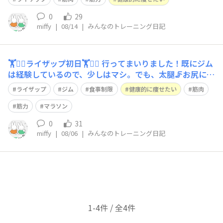
っかり飲んで。 #ライザップ #ジム #食事制限 #食事管理
#健康的に痩せたい #筋肉 #筋力 #
0
29
miffy
|
08/14
|
みんなのトレーニング日記
🏋️🏋️‍♀️ライザップ初日🏋️🏋️‍♀️ 行ってまいりました！既にジム
は経験しているので、少しはマシ。でも、太腿🦵お尻にき
く〜 プロテインもしっかり飲んで。 後は「食事🍽️」 まず
ライザップ
ジム
食事制限
健康的に痩せたい
筋肉
は糖質制限。甘いもん我慢。 #ライザップ #ジム #食事制
限 #健康的に痩せたい #筋肉 #筋力
筋力
マラソン
0
31
miffy
|
08/06
|
みんなのトレーニング日記
1-4件 / 全4件