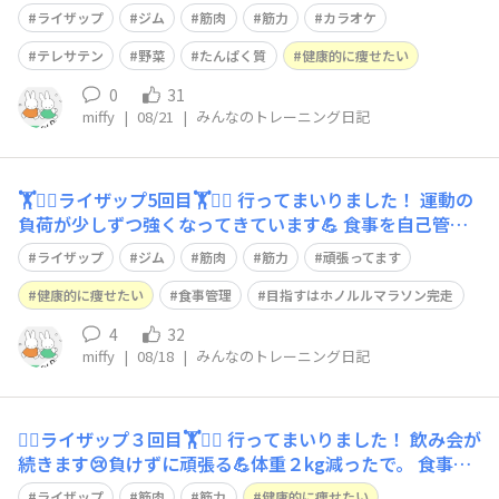
腕が痛くなるので無理せずに。 肩甲骨を寄せる運動💪あ
ライザップ
ジム
筋肉
筋力
カラオケ
はは🤣夢にまで見ました。 たんぱく質の取りすぎに注意
⚠️ 近くにカラオケ🎤屋さんがありました。持ち込みオッ
テレサテン
野菜
たんぱく質
健康的に痩せたい
ケ
0
31
miffy
|
08/21
|
みんなのトレーニング日記
🏋️🏋️‍♀️ライザップ5回目🏋️🏋️‍♀️ 行ってまいりました！ 運動の
負荷が少しずつ強くなってきています💪 食事を自己管理
👌 冷凍野菜🥗を駆使し、３食食べてます😋😋😋 プロテイ
ライザップ
ジム
筋肉
筋力
頑張ってます
ンもしっかり飲んで。 #ライザップ #ジム #食事制限 #食
事管理 #健康的に痩せたい #筋肉 #筋
健康的に痩せたい
食事管理
目指すはホノルルマラソン完走
4
32
miffy
|
08/18
|
みんなのトレーニング日記
🏋️‍♀️ライザップ３回目🏋️🏋️‍♀️ 行ってまいりました！ 飲み会が
続きます😢負けずに頑張る💪体重２kg減ったで。 食事制
限、制限🚫と思わず、食事を自己管理👌 プロテインもし
ライザップ
筋肉
筋力
健康的に痩せたい