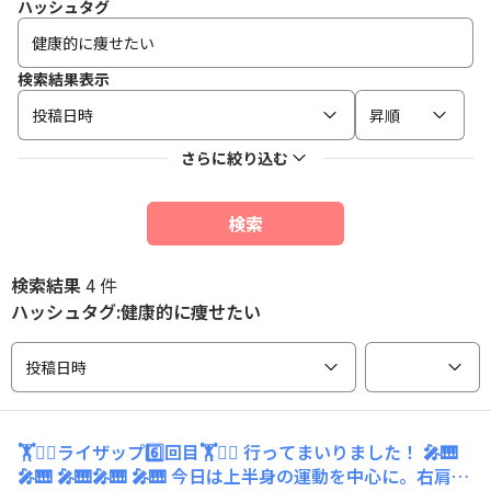
ハッシュタグ
検索結果表示
投稿日時
昇順
さらに絞り込む
検索
検索結果
4 件
ハッシュタグ:健康的に痩せたい
投稿日時
🏋️🏋️‍♀️ライザップ6️⃣回目🏋️🏋️‍♀️ 行ってまいりました！ 🎤🎹
🎤🎹 🎤🎹🎤🎹 🎤🎹 今日は上半身の運動を中心に。右肩、