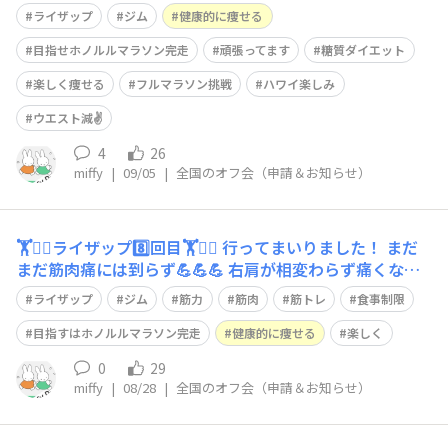
いことよね💪 体脂肪もすこーし減ってます👌 でも、この
ライザップ
ジム
健康的に痩せる
前、フルーツタルト食べちゃたのよね🍇🥧 #ライザップ #
ジム #食事制限 #食事管理 #健康的に痩せたい
目指せホノルルマラソン完走
頑張ってます
糖質ダイエット
楽しく痩せる
フルマラソン挑戦
ハワイ楽しみ
ウエスト減✌️
4
26
miffy
|
09/05
|
全国のオフ会（申請＆お知らせ）
🏋️🏋️‍♀️ライザップ8️⃣回目🏋️🏋️‍♀️ 行ってまいりました！ まだ
まだ筋肉痛には到らず💪💪💪 右肩が相変わらず痛くなる
ので無理はせず。 今日は1ヶ月経ったカウンセリング。何
ライザップ
ジム
筋力
筋肉
筋トレ
食事制限
も問題なく🙆‍♀️ 久しぶりに会った人に「スッキリした」と
言われました👌 #ライザップ #ジム #食事制限
目指すはホノルルマラソン完走
健康的に痩せる
楽しく
0
29
miffy
|
08/28
|
全国のオフ会（申請＆お知らせ）