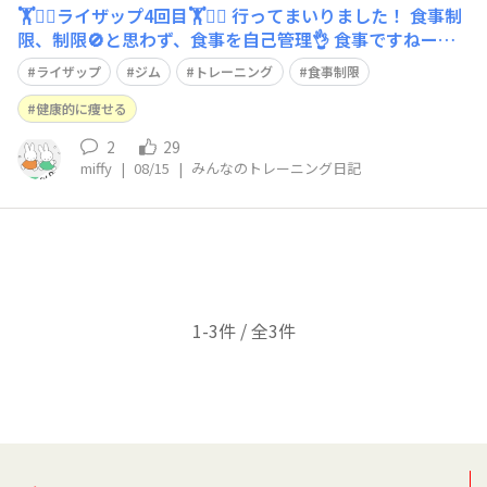
🏋️🏋️‍♀️ライザップ4回目🏋️🏋️‍♀️ 行ってまいりました！ 食事制
限、制限🚫と思わず、食事を自己管理👌 食事ですねーー
ー🤔🤔🤔頑張ろ💪 プロテインもしっかり飲んで。 #ライ
ライザップ
ジム
トレーニング
食事制限
ザップ #ジム #食事制限 #食事管理 #健康的に痩せたい
健康的に痩せる
2
29
miffy
|
08/15
|
みんなのトレーニング日記
1-3件 / 全3件