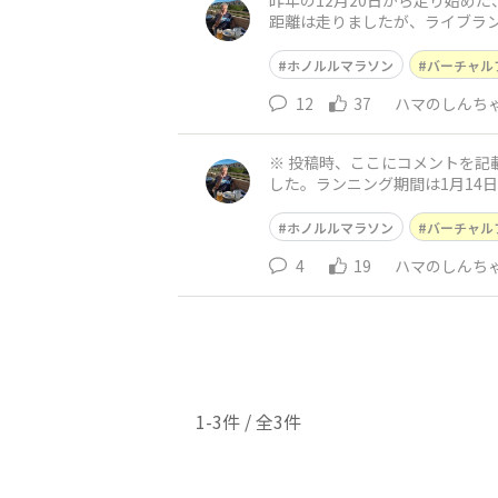
昨年の12月20日から走り始め
距離は走りましたが、ライブラン
m、50位内を達成しましたので
ホノルルマラソン
バーチャル
12
37
ハマのしんち
※ 投稿時、ここにコメントを
した。ランニング期間は1月14日までなので
何をした？
ホノルルマラソン
バーチャル
4
19
ハマのしんち
1-3件 / 全3件