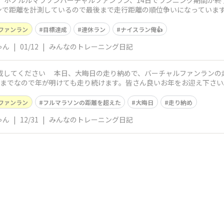
た、ホノルルマラソンバーチャルファンラン、14日でランニング期間が
で距離を計測しているので最後まで走行距離の順位争いになっています。
これで
ファンラン
目標達成
連休ラン
ナイスラン俺👍
ゃん
|
01/12
|
みんなのトレーニング日記
記載してください 本日、大晦日の走り納めで、バーチャルファンランの
年が明けても走り続けます。皆さん良いお年をお迎え下さい。🙇‍♂️ 今日のトレーニング記録 
ファンラン
フルマラソンの距離を超えた
大晦日
走り納め
ゃん
|
12/31
|
みんなのトレーニング日記