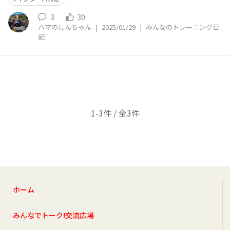
した。寒かったけど、富士山がくっきり見えました。本
日、スピードを
3
30
ハマのしんちゃん
|
2025/01/29
|
みんなのトレーニング日
記
1-3件 / 全3件
ホーム
みんなでトーク!交流広場