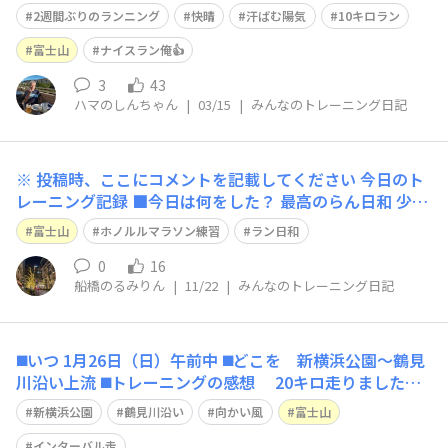
た。インタバルがあったので息が上がりましたが，日中は
2週間ぶりのランニング
快晴
汗ばむ陽気
10キロラン
汗ばむ陽気で気持ち良く走りました。 写真は昨日の
朝、綺麗に見えた富士山です。 今日のトレーニング記録
富士山
ナイスラン俺👍
■今日は何をした？
3
43
ハマのしんちゃん
|
03/15
|
みんなのトレーニング日記
※ 投稿時、ここにコメントを記載してください 今日のト
レーニング記録 ■今日は何をした？ 最高のらん日和 少し
でも前に進もうと頑張りました ■今日の成果は？ 3連休
富士山
ホノルルマラソン練習
ラン日和
なのでイーブンに練習 ■ひとこと！ 練習ホームを写真と
思ったのにすっかり忘れてしまいました。家の近くに戻
0
16
船橋のるみりん
|
11/22
|
みんなのトレーニング日記
◼️いつ 1月26日（日）午前中 ◼️どこを 新横浜公園～鶴見
川沿い上流 ◼️トレーニングの感想 20キロ走りました
が、鶴見川上流に向かう前半は向かい風が強く、目標とし
新横浜公園
鶴見川沿い
向かい風
富士山
ていたキロ5分40秒台は出せず、5分50秒台にとどまりま
インターバル走