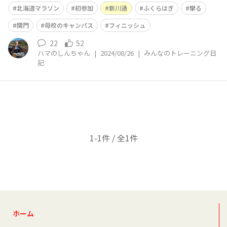
参加に回りましたが、今年はようやく念願叶って参加する
北海道マラソン
初参加
新川通
ふくらはぎ
攣る
ことが出来ました。昨年はりゅーチャンネルさんやいわて
つマハロさんらOHANAから参加の皆さんを現地で応援し
関門
母校のキャンパス
フィニッシュ
ていましたが、スタート時から30℃超え
22
52
ハマのしんちゃん
|
2024/08/26
|
みんなのトレーニング日
記
1-1件 / 全1件
ホーム