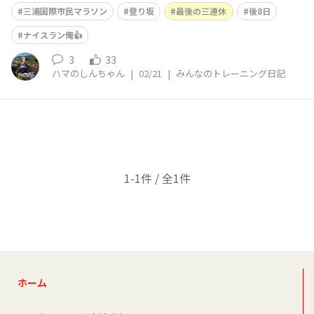
らだらとした登り坂を含めた約10キロを走りました。明
三浦国際市民マラソン
登り坂
最後の三連休
後8日
日は筋トレ、明後日は最後のロング走の予定です。 今日
のトレーニング記録 ■今日は何をした？ ■今日の成果
ナイスラン俺👍
は？ ■ひ
3
33
ハマのしんちゃん
|
02/21
|
みんなのトレーニング日記
1-1件 / 全1件
ホーム