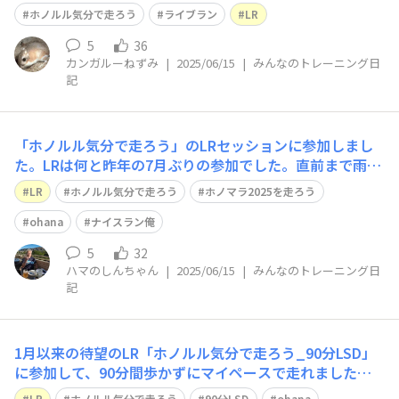
に感じます。 ハッピーホルモン出てるのかしら。 ハンド
ホノルル気分で走ろう
ライブラン
LR
ルネームよんでもらえると嬉しいものですね。 京都はあ
いにくの天気。湿気が・・・ ウェアはびしょびしょで
5
36
カンガルーねずみ
|
2025/06/15
|
みんなのトレーニング日
す。
記
「ホノルル気分で走ろう」のLRセッションに参加しまし
た。LRは何と昨年の7月ぶりの参加でした。直前まで雨が
降っていて、今回はウォーキング参加となるかなとランは
LR
ホノルル気分で走ろう
ホノマラ2025を走ろう
諦めかけていましたが、8時前には雨も止み、無事に走る
ことが出来ました。 OHANAのメンバーから沢山の方の
ohana
ナイスラン俺
ハンドルネームやコメントが伝えられ
5
32
ハマのしんちゃん
|
2025/06/15
|
みんなのトレーニング日
記
1月以来の待望のLR「ホノルル気分で走ろう_90分LSD」
に参加して、90分間歩かずにマイペースで走れました。
たむGさん、actさん、デイジーライオンさん、リンツさ
LR
ホノルル気分で走ろう
90分LSD
ohana