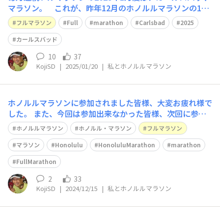
マラソン。 これが、昨年12月のホノルルマラソンの100
回目に続く101回目。 今朝のフルマラソンですが、早速
フルマラソン
Full
marathon
Carlsbad
2025
ビデオにしてみました。 12月のホノルルマラソン目指し
て、今年も毎月フルマラソンに挑戦していきます。 http
カールスバッド
s://youtu.be
10
37
KojiSD
|
2025/01/20
|
私とホノルルマラソン
ホノルルマラソンに参加されました皆様、大変お疲れ様で
した。 また、今回は参加出来なかった皆様、次回に参加
できる事を祈っております。 私の毎月フルマラソンがち
ホノルルマラソン
ホノルル・マラソン
フルマラソン
ょうど100回目、楽しいホノルルマラソンという事もあ
り、ビデオを作ってみました。 撮り方は今いちですが、
マラソン
Honolulu
HonoluluMarathon
marathon
素晴らしいホノルルマラソンの参加者、ボラ
FullMarathon
2
33
KojiSD
|
2024/12/15
|
私とホノルルマラソン