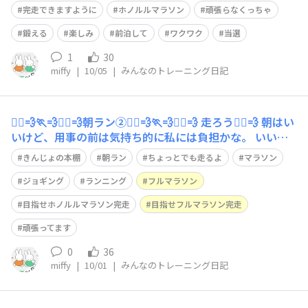
来ますように #バカラ
完走できますように
ホノルルマラソン
頑張らなくっちゃ
鍛える
楽しみ
前泊して
ワクワク
当選
1
30
miffy
|
10/05
|
みんなのトレーニング日記
🏃‍♀️💨🏃💨🏃‍♂️💨朝ラン②🏃‍♀️💨🏃💨🏃‍♂️💨 走ろう🏃‍♀️💨 朝はい
いけど、用事の前は気持ち的に私には負担かな。 いい汗
かきます💦 #ちょっとでも走るよ #目指せホノルルマラソ
きんじょの本棚
朝ラン
ちょっとでも走るよ
マラソン
ン完走 #目指せフルマラソン完走
ジョギング
ランニング
フルマラソン
目指せホノルルマラソン完走
目指せフルマラソン完走
頑張ってます
0
36
miffy
|
10/01
|
みんなのトレーニング日記