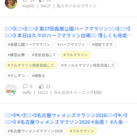
KojiSD
|
04/27
|
私とホノルルマラソン
🏃‍♀️💨🏃‍♀️💨🏃‍♀️💨 第37回長居公園ハーフマラソン🏃‍♀️💨🏃‍♀️💨
🏃‍♀️💨 本日は久々のハーフマラソン出場🏃‍♀️ 惜しくも完走で
きず😢 残り3kmでリタイア。 周回コースじゃなけりゃ、
長居公園ハーフマラソン
ハーフマラソン
完走できず
頑張れたかも。 しかし、もうすぐ入院やし、無理したら
アカンし。 #長居公園 #長居ハーフ
練習必要
完走目指して
フルマラソン
フルマラソン完走目指して
ホノルルマラソン完走目指して
少しずつ
頑張る
0
21
miffy
|
10/12
|
みんなのトレーニング日記
🏃‍♀️💨🏃💨🏃‍♂️💨名古屋ウィメンズマラソン2026🏃‍♀️💨🏃💨
🏃‍♂️💨 #名古屋ウィメンズマラソン2026 #当選！ #入金済
み わーい🙌わーい🙌 練習するぞー😤😤😤😤😤💪💪💪💪💪
名古屋ウィメンズマラソン2026
フルマラソン
また前泊だな。楽しみ😊 #前泊 #名古屋 #愛知県 #完走出