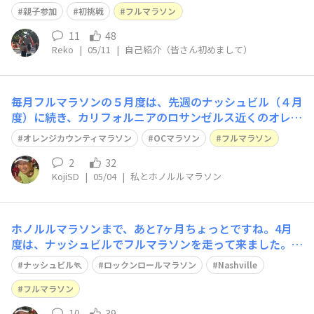
が、、、。親子で初のフルマラソン。本日エントリーしま
親子参加
初挑戦
フルマラソン
した。今は週3回5キロのウォーキングから始めてます。完
走目指して頑張ります！！
11
48
Reko
|
05/11
|
自己紹介（皆さん初めまして）
毎月フルマラソンの５月度は、先週のナッシュビル（４月
度）に続き、カリフォルニアのロサンゼルス近くのオレン
ジカウンティで走って来ました。ホノルルマラソンが待ち
オレンジカウンティマラソン
OCマラソン
フルマラソン
遠しいです。Short YouTube:https://youtube.com/shor
ts/udnXQdYcz4MFull Video:htt
2
32
KojiSD
|
05/04
|
私とホノルルマラソン
ホノルルマラソンまで、あと7ヶ月ちょっとですね。4月
度は、ナッシュビルでフルマラソンを走って来ました。ホ
ノルル目指して、トレーニングを頑張りましょう！Short
ナッシュビル🏃
ロックンロールマラソン
Nashville
Video:https://youtube.com/shorts/wobBoU1cd_AFull
Video: https://youtu
フルマラソン
10
39