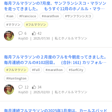
毎月フルマラソンの7月度、サンフランシスコ・マラソン
を走ってきました。 もうすぐ12月のホノルル・マラソ
ン。 楽しみです。 今回もフルマラソンのビデオを作って
san
Francisco
marathon
サンフランシスコ
みました。 以前はゴールデンゲート・ブリッジの上を走
れなかったり、またゴールデンゲートブリッジの車道を走
マラソン
フルマラソン
った年もありましたが、ここ数年はゴール
6
42
KojiSD
|
2025/07/30
|
私とホノルルマラソン
毎月フルマラソンの２月度のフルを今朝走ってきました。
毎月連続のフルの#102回目。 (合計: 161) カリフォルニ
アのハンティントン・ビーチでのサーフシティマラソンで
フルマラソン
Full
marathon
SurfCity
す。 今回はビデオのバックに自分のギター演奏を加え
てみました。 12月のホノルルマラソンへ向けて頑張りま
Huntington
しょう！ https:/
12
34
KojiSD
|
2025/02/03
|
私とホノルルマラソン
毎月連続フルマラソンの2025年1月度は、カールスバッド